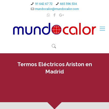
91 642 67 72
665 596 534
mundocalor@mundocalor.com
Termos Eléctricos Ariston en
Madrid