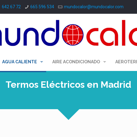
1 642 67 72
665 596 534
mundocalor@mundocalor.com
AGUA CALIENTE
AIRE ACONDICIONADO
AEROTER
Termos Eléctricos en Madrid