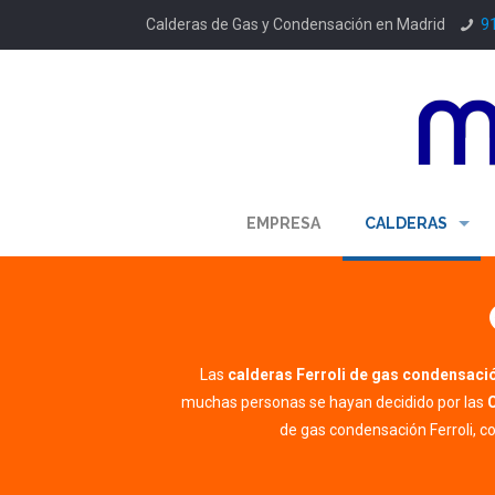
Calderas de Gas y Condensación en Madrid
9
EMPRESA
CALDERAS
Las
calderas Ferroli
de gas condensaci
muchas personas se hayan decidido por las
de gas condensación Ferroli, 