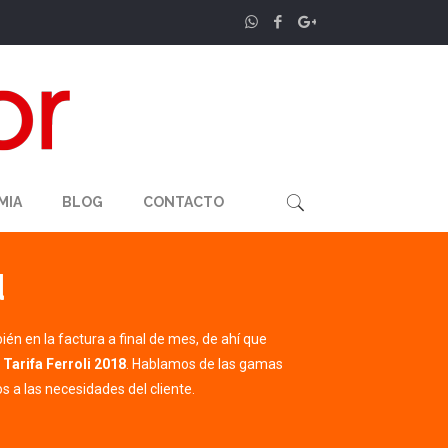
MIA
BLOG
CONTACTO
d
én en la factura a final de mes, de ahí que
 Tarifa Ferroli 2018
. Hablamos de las gamas
s a las necesidades del cliente.