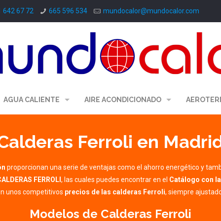
1 642 67 72
665 596 534
mundocalor@mundocalor.com
AGUA CALIENTE
AIRE ACONDICIONADO
AEROTER
Calderas Ferroli en Madri
ón
proporcionan una serie de ventajas como el ahorro energético y tambi
CALDERAS FERROLI
, las cuales puedes encontrar en el
Catálogo con la
con unos competitivos
precios de las
calderas Ferroli
, siempre ajustado
Modelos de Calderas Ferroli