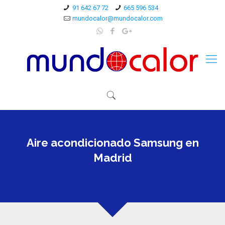
91 642 67 72
665 596 534
mundocalor@mundocalor.com
Aire acondicionado Samsung en
Madrid