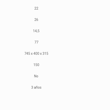
22
26
14,5
77
745 x 400 x 315
150
No
3 años