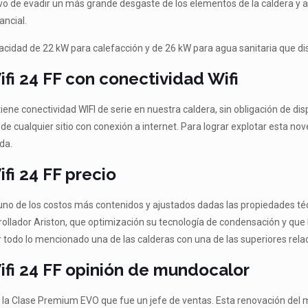
ivo de evadir un más grande desgaste de los elementos de la caldera y a
ancial.
pacidad de 22 kW para calefacción y de 26 kW para agua sanitaria que dist
fi 24 FF con conectividad Wifi
iene conectividad WIFI de serie en nuestra caldera, sin obligación de dis
e cualquier sitio con conexión a internet. Para lograr explotar esta no
da.
fi 24 FF precio
das uno de los costos más contenidos y ajustados dadas las propiedades 
llador Ariston, que optimización su tecnología de condensación y que l
r todo lo mencionado una de las calderas con una de las superiores relac
ifi 24 FF opinión de mundocalor
a Clase Premium EVO que fue un jefe de ventas. Esta renovación del m