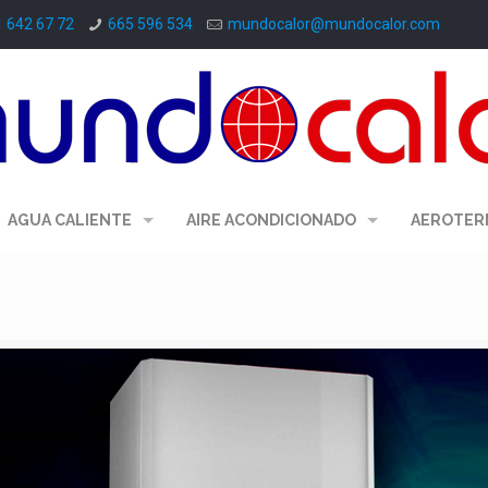
1 642 67 72
665 596 534
mundocalor@mundocalor.com
AGUA CALIENTE
AIRE ACONDICIONADO
AEROTER