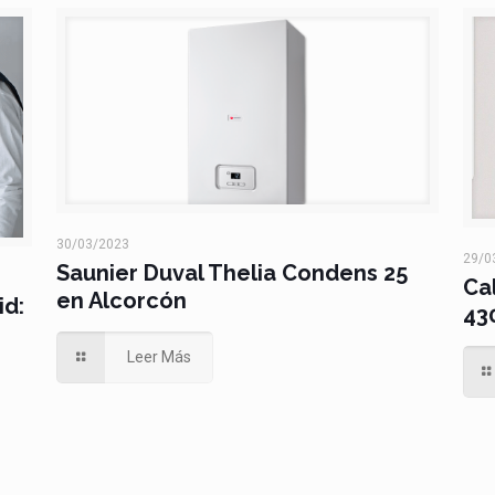
30/03/2023
29/0
Saunier Duval Thelia Condens 25
Ca
en Alcorcón
id:
43
Leer Más