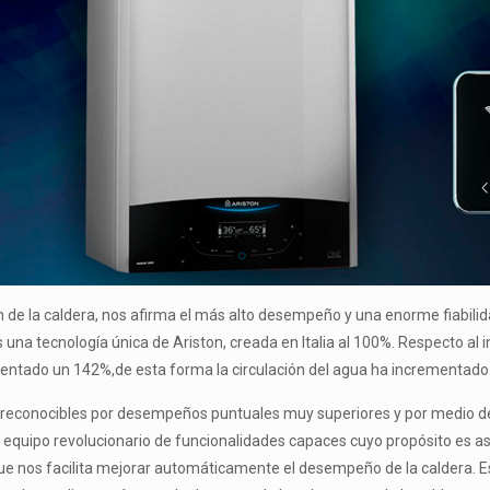
e la caldera, nos afirma el más alto desempeño y una enorme fiabilida
a tecnología única de Ariston, creada en Italia al 100%. Respecto al 
ntado un 142%,de esta forma la circulación del agua ha incrementado
reconocibles por desempeños puntuales muy superiores y por medio de 
 equipo revolucionario de funcionalidades capaces cuyo propósito es ase
ue nos facilita mejorar automáticamente el desempeño de la caldera. 