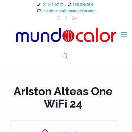
91 642 67 72
665 596 534
mundocalor@mundocalor.com
Ariston Alteas One
WiFi 24