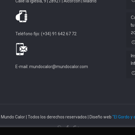
Calle la Iglesia, 9 | 28921 | Alcorcón | Madrid
Có
tu
2
Teléfono fijo: (+34) 91 642 67 72
In
In
E-mail: mundocalor@mundocalor.com
 Mundo Calor | Todos los derechos reservados | Diseño web
"El Gordo y 