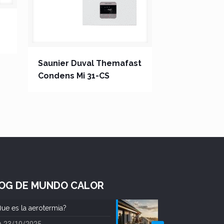
Saunier Duval Themafast
Condens Mi 31-CS
OG DE MUNDO CALOR
ue es la aerotermia?