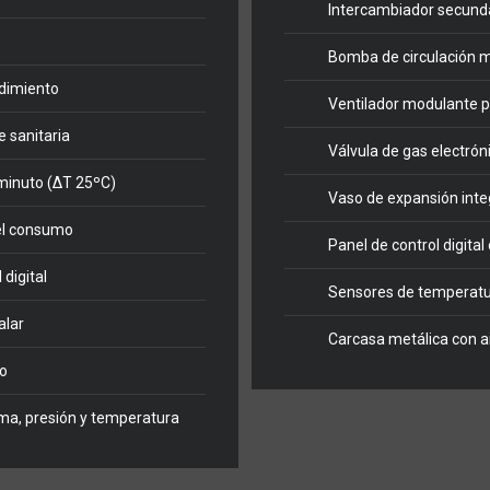
Intercambiador secunda
Bomba de circulación 
ndimiento
Ventilador modulante p
 sanitaria
Válvula de gas electrón
minuto (ΔT 25ºC)
Vaso de expansión int
 el consumo
Panel de control digital
digital
Sensores de temperatur
alar
Carcasa metálica con a
o
ama, presión y temperatura