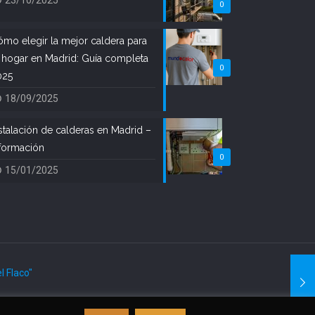
23/10/2025
0
mo elegir la mejor caldera para
 hogar en Madrid: Guía completa
0
025
18/09/2025
stalación de calderas en Madrid –
formación
0
15/01/2025
el Flaco"