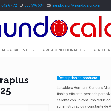
1 642 67 72
665 596 534
mundocalor@mundocalor.com
AGUA CALIENTE
AIRE ACONDICIONADO
AEROTER
raplus
Descripción del producto:
 25
La caldera Hermann Condens Micr
fiable y eficiente, pensado para v
caliente con un consumo reducido.
suministro rápido y constante de A