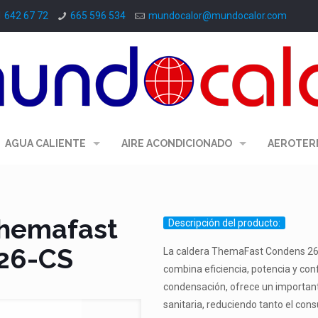
1 642 67 72
665 596 534
mundocalor@mundocalor.com
AGUA CALIENTE
AIRE ACONDICIONADO
AEROTER
Themafast
Descripción del producto:
 26-CS
La caldera ThemaFast Condens 26 
combina eficiencia, potencia y con
condensación, ofrece un important
sanitaria, reduciendo tanto el co