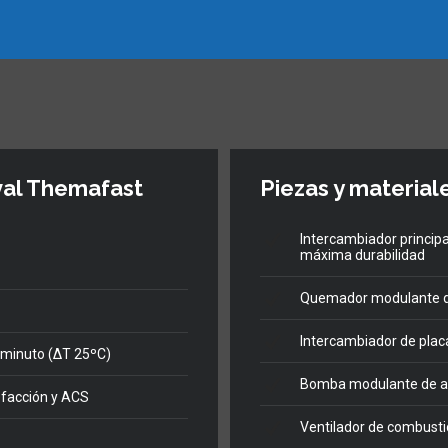
val Themafast
Piezas y material
Intercambiador principal
máxima durabilidad
Quemador modulante de
Intercambiador de plac
s/minuto (ΔT 25ºC)
Bomba modulante de alt
lefacción y ACS
Ventilador de combustió