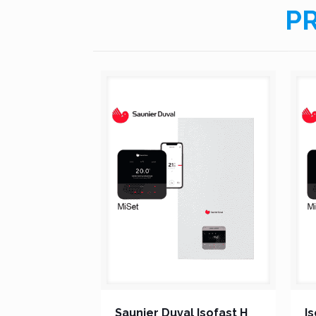
P
Saunier Duval Isofast H
I