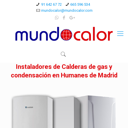
91 642 67 72
665 596 534
mundocalor@mundocalor.com
Instaladores de Calderas de gas y
condensación en Humanes de Madrid