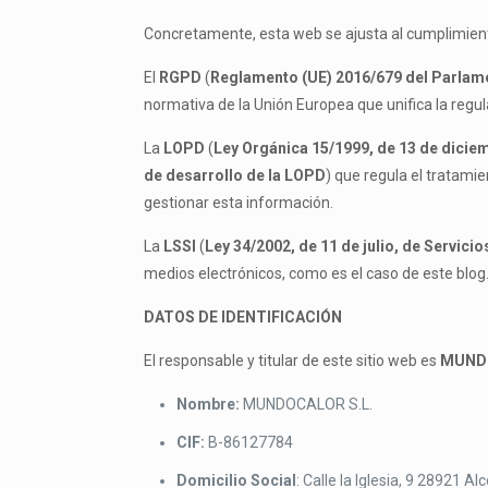
Concretamente, esta web se ajusta al cumplimient
El
RGPD
(
Reglamento (UE) 2016/679 del Parlamen
normativa de la Unión Europea que unifica la regula
La
LOPD
(
Ley Orgánica 15/1999, de 13 de dicie
de desarrollo de la LOPD
) que regula el tratami
gestionar esta información.
La
LSSI
(
Ley 34/2002, de 11 de julio, de Servici
medios electrónicos, como es el caso de este blog
DATOS DE IDENTIFICACIÓN
El responsable y titular de este sitio web es
MUNDO
Nombre:
MUNDOCALOR S.L.
CIF:
B-86127784
Domicilio Social
: Calle la Iglesia, 9 28921 A