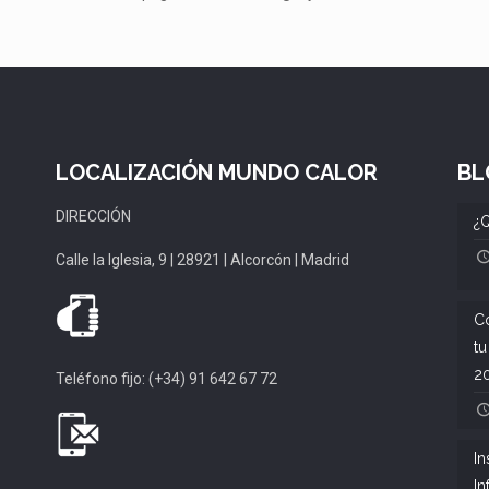
LOCALIZACIÓN MUNDO CALOR
BL
DIRECCIÓN
¿Q
Calle la Iglesia, 9 | 28921 | Alcorcón | Madrid
Có
tu
2
Teléfono fijo: (+34) 91 642 67 72
In
In