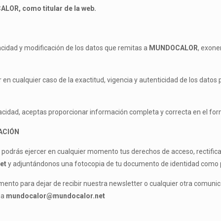
OR, como titular de la web.
acidad y modificación de los datos que remitas a
MUNDOCALOR
, exone
r en cualquier caso de la exactitud, vigencia y autenticidad de los dato
acidad, aceptas proporcionar información completa y correcta en el for
ACIÓN
o, podrás ejercer en cualquier momento tus derechos de acceso, rectific
et
y adjuntándonos una fotocopia de tu documento de identidad como p
mento para dejar de recibir nuestra newsletter o cualquier otra comun
 a
mundocalor@mundocalor.net