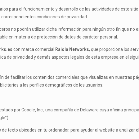
rios para el funcionamiento y desarrollo de las actividades de este s
s correspondientes condiciones de privacidad.
rceros no podrán utilizar dicha información para ningún otro fin que no
icable en materia de protección de datos de carácter personal.
orks.es
con marca comercial
Raiola Networks
, que proporciona los ser
ítica de privacidad y demás aspectos legales de esta empresa en el sigu
fin de facilitar los contenidos comerciales que visualizas en nuestras pág
icitarios a los perfiles demográficos de los usuarios:
prestado por Google, Inc., una compañía de Delaware cuya oficina princ
le”).
s de texto ubicados en tu ordenador, para ayudar al website a analizar el