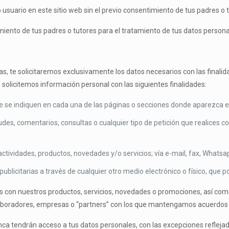
usuario en este sitio web sin el previo consentimiento de tus padres o 
miento de tus padres o tutores para el tratamiento de tus datos persona
das, te solicitaremos exclusivamente los datos necesarios con las final
solicitemos información personal con las siguientes finalidades:
e se indiquen en cada una de las páginas o secciones donde aparezca el 
tudes, comentarios, consultas o cualquier tipo de petición que realices 
actividades, productos, novedades y/o servicios; vía e-mail, fax, What
licitarias a través de cualquier otro medio electrónico o físico, que po
 con nuestros productos, servicios, novedades o promociones, así com
olaboradores, empresas o “partners” con los que mantengamos acuerdos
nca tendrán acceso a tus datos personales, con las excepciones refleja