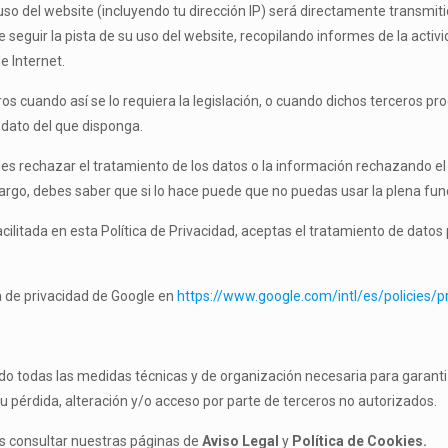
uso del website (incluyendo tu dirección IP) será directamente transmit
 seguir la pista de su uso del website, recopilando informes de la activi
e Internet.
os cuando así se lo requiera la legislación, o cuando dichos terceros p
 dato del que disponga.
des rechazar el tratamiento de los datos o la información rechazando el
rgo, debes saber que si lo hace puede que no puedas usar la plena func
acilitada en esta Política de Privacidad, aceptas el tratamiento de datos
a de privacidad de Google en
https://www.google.com/intl/es/policies/p
o todas las medidas técnicas y de organización necesaria para garantiz
su pérdida, alteración y/o acceso por parte de terceros no autorizados.
s consultar nuestras páginas de
Aviso Legal
y
Política de Cookies.