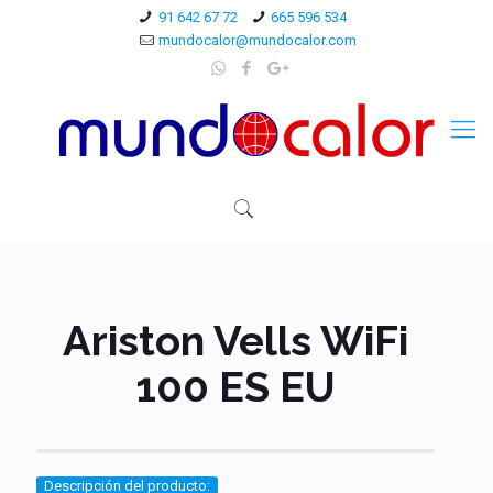
91 642 67 72
665 596 534
mundocalor@mundocalor.com
Ariston Vells WiFi
100 ES EU
Descripción del producto: