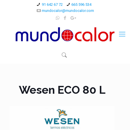
91 642 67 72
665 596 534
mundocalor@mundocalor.com
Wesen ECO 80 L