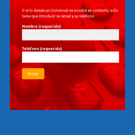
O si lo desea un Comercial se pondrá en contacto, sólo
tiene que introducir su email y su teléfono
Nombre (requerido)
Teléfono (requerido)