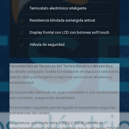
Termostato electrónico inteligente
Resistencia blindada sumergida antical.
Display frontal con LCD con botones soft touch.
Válvula de seguridad
Características Técnicas del Termo Eléctrico Wesen Eco:
Su diseño compacto facilita la instalación en espacios reducidos,
siendo ideal para hogares y negocios que buscan eficiencia y
sostenibilidad.
Su tanque está fabricado en acero inoxidable o con recubrimiento
anti-corrosión, asegurando durabilidad.
El termostato regulable permite ajustar la temperatura según las
preferencias del usuario.
Su potencia, que oscila entre 1.500 y 2.500 W, permite un
calentamiento rápido del agua, mientras que su voltaje de 220-240