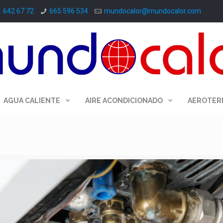
1 642 67 72
665 596 534
mundocalor@mundocalor.com
AGUA CALIENTE
AIRE ACONDICIONADO
AEROTER