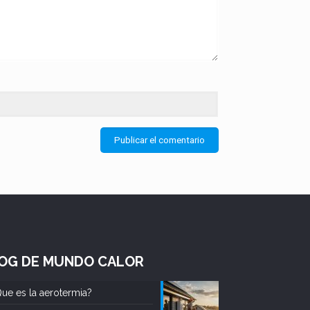
OG DE MUNDO CALOR
ue es la aerotermia?