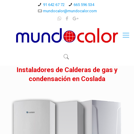
91 642 67 72
665 596 534
mundocalor@mundocalor.com
Instaladores de Calderas de gas y
condensación en Coslada