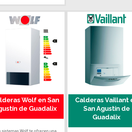
lderas Wolf en San
Calderas Vaillant 
gustín de Guadalix
San Agustín de
Guadalix
s sistemas Wolf te ofrecen una