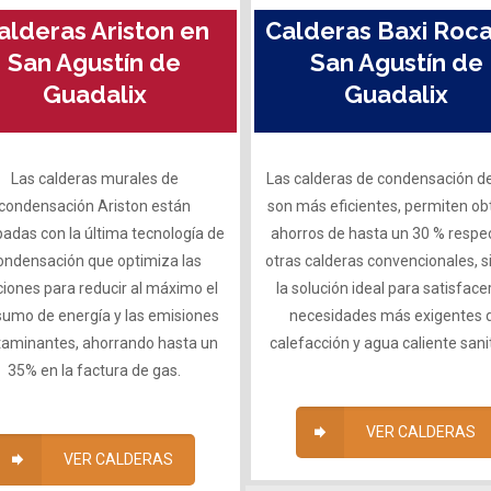
alderas Ariston en
Calderas Baxi Roca
San Agustín de
San Agustín de
Guadalix
Guadalix
Las calderas murales de
Las calderas de condensación de
condensación Ariston están
son más eficientes, permiten ob
adas con la última tecnología de
ahorros de hasta un 30 % respe
ondensación que optimiza las
otras calderas convencionales, 
iones para reducir al máximo el
la solución ideal para satisfacer
umo de energía y las emisiones
necesidades más exigentes 
taminantes, ahorrando hasta un
calefacción y agua caliente sanit
35% en la factura de gas.
VER CALDERAS
VER CALDERAS