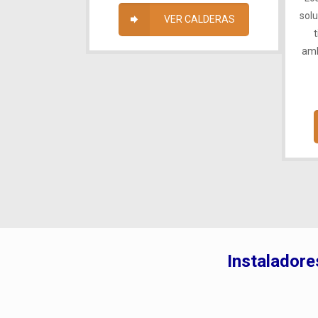
sol
VER CALDERAS
amb
Instaladore