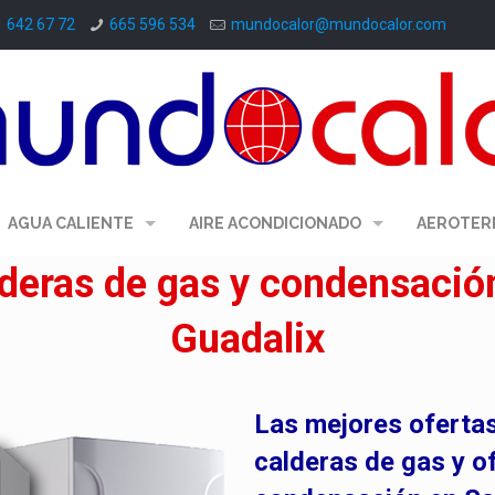
1 642 67 72
665 596 534
mundocalor@mundocalor.com
AGUA CALIENTE
AIRE ACONDICIONADO
AEROTER
lderas de gas y condensació
Guadalix
Las mejores ofertas
calderas de gas
y o