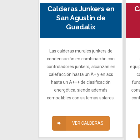
Calderas Junkers en
C
San Agustín de
Guadalix
Las calderas murales junkers de
condensación en combinación con
controladores junkers, alcanzan en
equip
calefacción hasta un A+ y en acs
c
hasta un A+++ de clasificación
func
energética, siendo además
cons
compatibles con sistemas solares.
con
VER CALDERAS