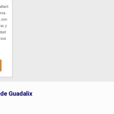
illant
nia.
, son
ar, y
idad
 sus
 de Guadalix