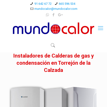
91 642 67 72
665 596 534
mundocalor@mundocalor.com
Instaladores de Calderas de gas y
condensación en Torrejón de la
Calzada