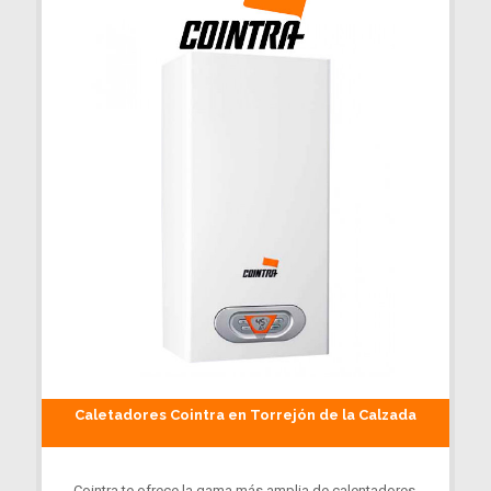
Caletadores Cointra en Torrejón de la Calzada
Cointra te ofrece la gama más amplia de calentadores,