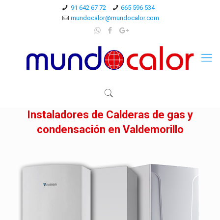
91 642 67 72
665 596 534
mundocalor@mundocalor.com
Instaladores de Calderas de gas y
condensación en Valdemorillo