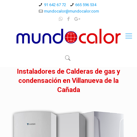
91 642 67 72
665 596 534
mundocalor@mundocalor.com
Instaladores de Calderas de gas y
condensación en Villanueva de la
Cañada